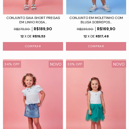
CONJUNTO SAIA SHORT PREGAS
CONJUNTO EM MOLETINHO COM
EM LINHO ROSA...
BLUSA SOBREPOS...
R$189,90
R$169,90
R$279,90
R$239,90
12
X DE
R$19,53
12
X DE
R$17,48
COMPRAR
COMPRAR
NOVO
NOVO
34
%
OFF
33
%
OFF