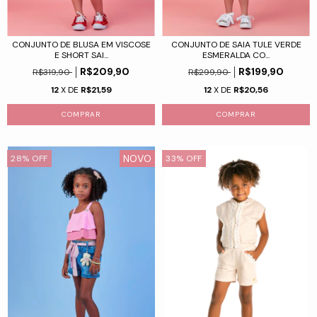
CONJUNTO DE BLUSA EM VISCOSE
CONJUNTO DE SAIA TULE VERDE
E SHORT SAI...
ESMERALDA CO...
R$209,90
R$199,90
R$319,90
R$299,90
12
X DE
R$21,59
12
X DE
R$20,56
COMPRAR
COMPRAR
NOVO
28
%
OFF
33
%
OFF