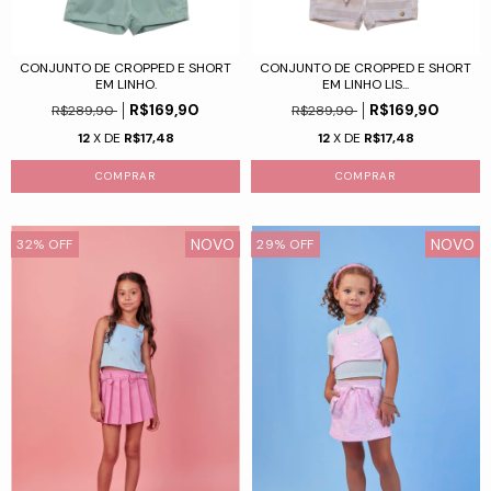
CONJUNTO DE CROPPED E SHORT
CONJUNTO DE CROPPED E SHORT
EM LINHO LIS...
EM LINHO.
R$169,90
R$169,90
R$289,90
R$289,90
12
X DE
R$17,48
12
X DE
R$17,48
COMPRAR
COMPRAR
NOVO
NOVO
32
%
OFF
29
%
OFF