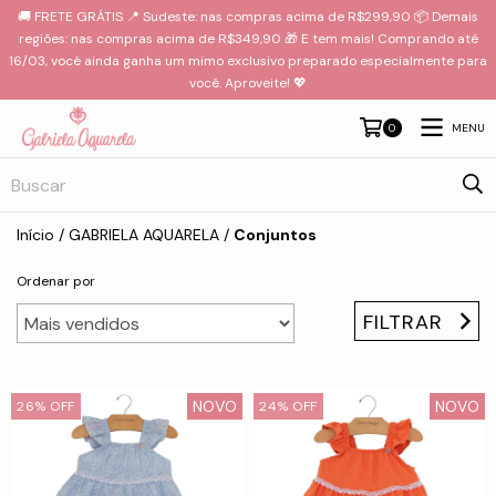
🚚 FRETE GRÁTIS 📍 Sudeste: nas compras acima de R$299,90 📦 Demais
regiões: nas compras acima de R$349,90 🎁 E tem mais! Comprando até
16/03, você ainda ganha um mimo exclusivo preparado especialmente para
você. Aproveite! 💖
MENU
0
Início
/
GABRIELA AQUARELA
/
Conjuntos
Ordenar por
FILTRAR
NOVO
NOVO
26
%
OFF
24
%
OFF