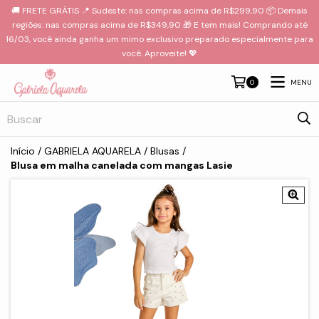
🚚 FRETE GRÁTIS 📍 Sudeste: nas compras acima de R$299,90 📦 Demais
regiões: nas compras acima de R$349,90 🎁 E tem mais! Comprando até
16/03, você ainda ganha um mimo exclusivo preparado especialmente para
você. Aproveite! 💖
MENU
0
Início
/
GABRIELA AQUARELA
/
Blusas
/
Blusa em malha canelada com mangas Lasie