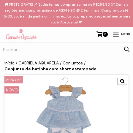
🚚 FRETE GRÁTIS 📍 Sudeste: nas compras acima de R$299,90 📦 Demais
regiões: nas compras acima de R$349,90 🎁 E tem mais! Comprando até
16/03, você ainda ganha um mimo exclusivo preparado especialmente para
você. Aproveite! 💖
MENU
0
Início
/
GABRIELA AQUARELA
/
Conjuntos
/
Conjunto de batinha com short estampado
26
%
OFF
NOVO