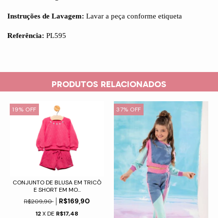
Instruções de Lavagem:
Lavar a peça conforme etiqueta
Referência:
PL595
PRODUTOS RELACIONADOS
19
%
OFF
37
%
OFF
CONJUNTO DE BLUSA EM TRICÔ
E SHORT EM MO...
R$169,90
R$209,90
12
X DE
R$17,48