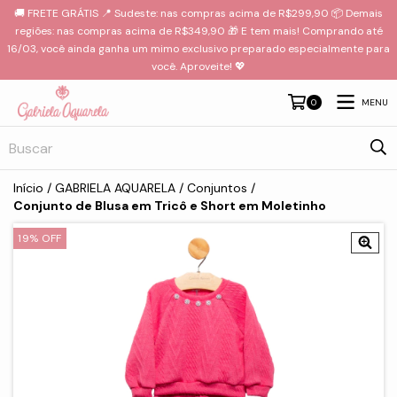
🚚 FRETE GRÁTIS 📍 Sudeste: nas compras acima de R$299,90 📦 Demais
regiões: nas compras acima de R$349,90 🎁 E tem mais! Comprando até
16/03, você ainda ganha um mimo exclusivo preparado especialmente para
você. Aproveite! 💖
MENU
0
Início
/
GABRIELA AQUARELA
/
Conjuntos
/
Conjunto de Blusa em Tricô e Short em Moletinho
19
%
OFF