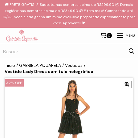
🚚 FRETE GRÁTIS 📍 Sudeste: nas compras acima de R$299,90 📦 Demais
regiões: nas compras acima de R$349,90 🎁 E tem mais! Comprando até
16/03, você ainda ganha um mimo exclusivo preparado especialmente para
você. Aproveite! 💖
MENU
0
Início
/
GABRIELA AQUARELA
/
Vestidos
/
Vestido Lady Dress com tule holográfico
32
%
OFF